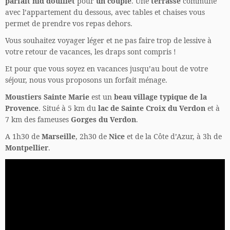
parfait nid douillet
pour
un couple
. Une
terrasse
commune
avec l’appartement du dessous, avec tables et chaises vous
permet de prendre vos repas dehors.
Vous souhaitez voyager léger et ne pas faire trop de lessive à
votre retour de vacances, les draps sont compris !
Et pour que vous soyez en vacances jusqu’au bout de votre
séjour, nous vous proposons un forfait ménage.
Moustiers Sainte Marie
est un
beau village typique de la
Provence
. Situé à 5 km du
lac de Sainte Croix du Verdon
et à
7 km des fameuses
Gorges du Verdon
.
A 1h30 de
Marseille
, 2h30 de
Nice
et de la Côte d’Azur, à 3h de
Montpellier
.