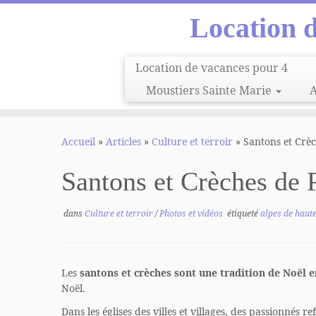
Location 
Location de vacances pour 4
Moustiers Sainte Marie
A
Passer
au
Accueil
»
Articles
»
Culture et terroir
»
Santons et Crè
contenu
Santons et Crèches de 
dans
Culture et terroir
/
Photos et vidéos
étiqueté
alpes de haut
Les
santons et crèches sont une tradition de Noël 
Noël.
Dans les églises des villes et villages, des passionné