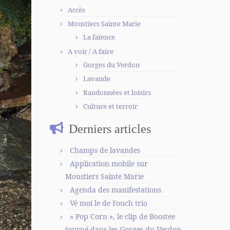
Accès
Moustiers Sainte Marie
La faïence
A voir / A faire
Gorges du Verdon
Lavande
Randonnées et loisirs
Culture et terroir
Derniers articles
Champs de lavandes
Application mobile sur
Moustiers Sainte Marie
Agenda des manifestations
Vé moi le de Fouch trio
« Pop Corn », le clip de Boostee
tourné dans les Gorges du Verdon