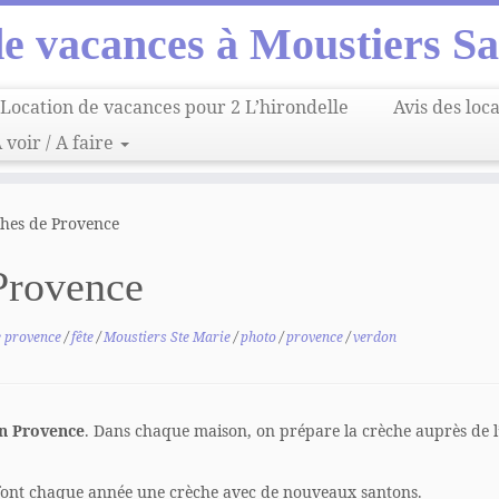
de vacances à Moustiers Sa
Location de vacances pour 2 L’hirondelle
Avis des loc
 voir / A faire
ches de Provence
Provence
e provence
/
fête
/
Moustiers Ste Marie
/
photo
/
provence
/
verdon
en Provence
. Dans chaque maison, on prépare la crèche auprès de l
s refont chaque année une crèche avec de nouveaux santons.